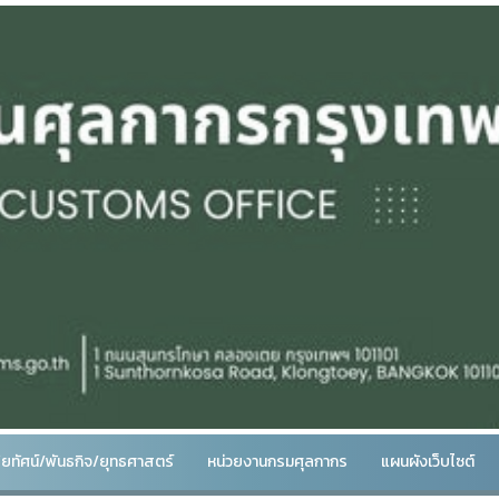
สัยทัศน์/พันธกิจ/ยุทธศาสตร์
หน่วยงานกรมศุลกากร
แผนผังเว็บไซต์