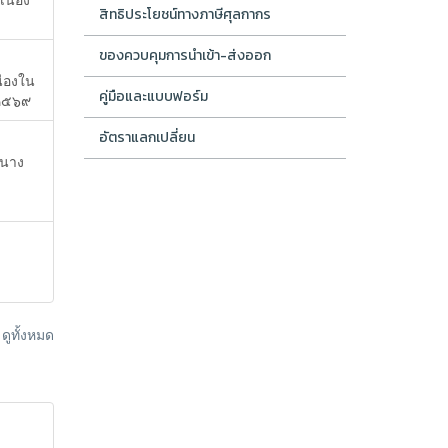
สิทธิประโยชน์ทางภาษีศุลกากร
ของควบคุมการนำเข้า-ส่งออก
ื่องใน
คู่มือและแบบฟอร์ม
 ๒๕๖๙
อัตราแลกเปลี่ยน
ะนาง
ูทั้งหมด